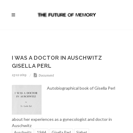
I WAS A DOCTOR IN AUSCHWITZ
GISELLA PERL
23-12-2019
Document
Autobiographical book of Gisella Perl
about her experiences as a gynecologist and doctor in
Auschwitz
Auschwitz
1944
Gisella Perl
Sighet