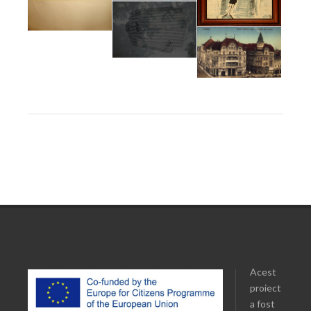
Acest
proiect
a fost