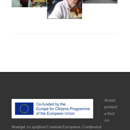
Acest
proiect
a fost
co-
finanţat cu sprijinul Comisiei Europene. Conținutul