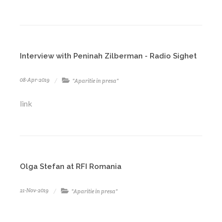
Interview with Peninah Zilberman - Radio Sighet
08-Apr-2019
"Aparitie in presa"
link
Olga Stefan at RFI Romania
21-Nov-2019
"Aparitie in presa"