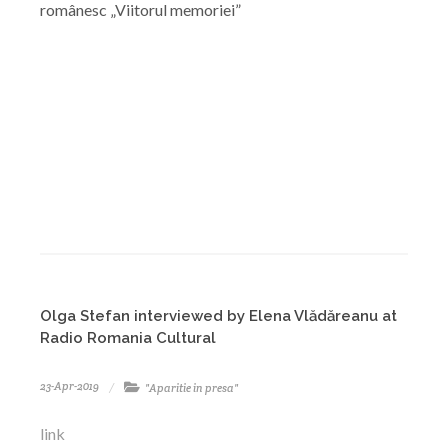
românesc „Viitorul memoriei”
Olga Stefan interviewed by Elena Vlădăreanu at
Radio Romania Cultural
23-Apr-2019
"Aparitie in presa"
link