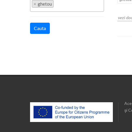
×
ghetou
vezi d
Cauta
Aces
şi C