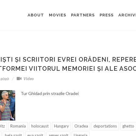
ABOUT
MOVIES
PARTNERS
PRESS
ARCHIV
IȘTI ȘI SCRIITORI EVREI ORĂDENI, REPE
FORMEI VIITORUL MEMORIEI ȘI ALE ASOCI
-2020
Video
Tur Ghidad prin strazile Oradei
itz
Romania
holocaust
Hungary
Oradea
deportations
ghetto
bela szolt
eva szolt
agnes szolt
Ungaria