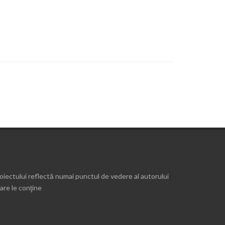
roiectului reflectă numai punctul de vedere al autorului
are le conţine