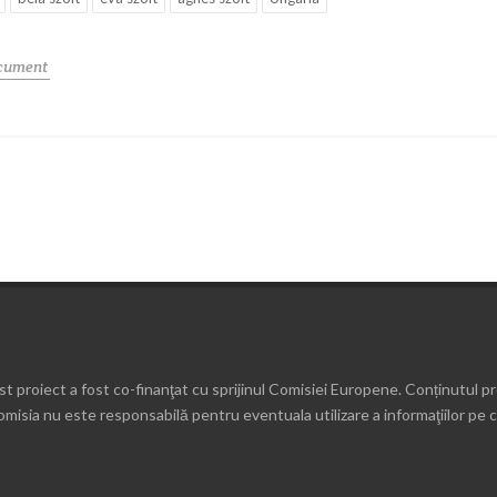
ocument
t proiect a fost co-finanţat cu sprijinul Comisiei Europene. Conținutul p
omisia nu este responsabilă pentru eventuala utilizare a informaţiilor pe c