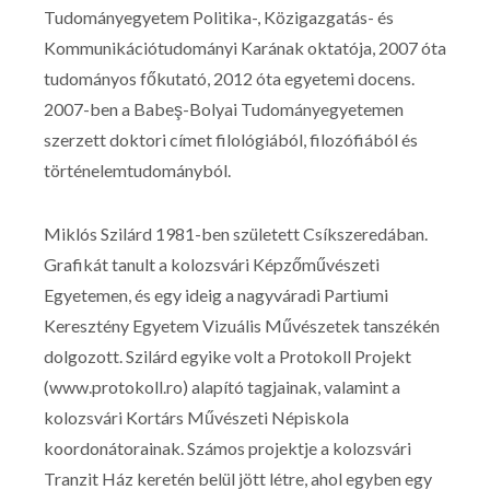
Tudományegyetem Politika-, Közigazgatás- és
Kommunikációtudományi Karának oktatója, 2007 óta
tudományos főkutató, 2012 óta egyetemi docens.
2007-ben a Babeş-Bolyai Tudományegyetemen
szerzett doktori címet filológiából, filozófiából és
történelemtudományból.
Miklós Szilárd 1981-ben született Csíkszeredában.
Grafikát tanult a kolozsvári Képzőművészeti
Egyetemen, és egy ideig a nagyváradi Partiumi
Keresztény Egyetem Vizuális Művészetek tanszékén
dolgozott. Szilárd egyike volt a Protokoll Projekt
(www.protokoll.ro) alapító tagjainak, valamint a
kolozsvári Kortárs Művészeti Népiskola
koordonátorainak. Számos projektje a kolozsvári
Tranzit Ház keretén belül jött létre, ahol egyben egy