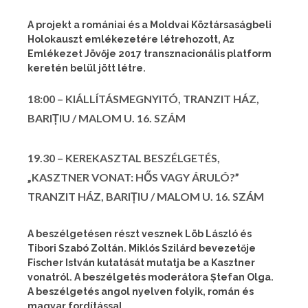
A projekt a romániai és a Moldvai Köztársaságbeli
Holokauszt emlékezetére létrehozott, Az
Emlékezet Jövője 2017 transznacionális platform
keretén belül jött létre.
18:00 – KIÁLLÍTÁSMEGNYITÓ, TRANZIT HÁZ,
BARIȚIU / MALOM U. 16. SZÁM
19.30 – KEREKASZTAL BESZÉLGETÉS,
„KASZTNER VONAT: HŐS VAGY ÁRULÓ?”
TRANZIT HÁZ, BARIȚIU / MALOM U. 16. SZÁM
A beszélgetésen részt vesznek Löb László és
Tibori Szabó Zoltán. Miklós Szilárd bevezetője
Fischer István kutatását mutatja be a Kasztner
vonatról. A beszélgetés moderátora Ștefan Olga.
A beszélgetés angol nyelven folyik, román és
magyar fordítással.