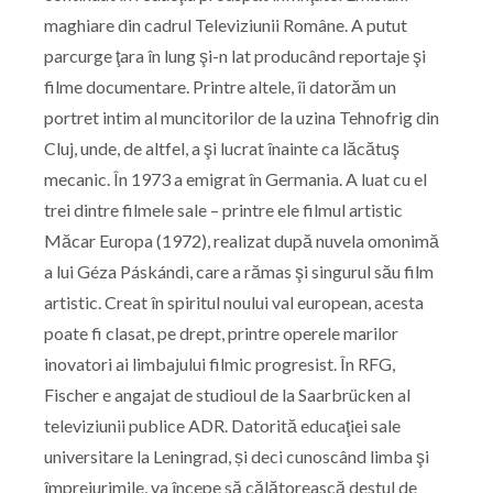
maghiare din cadrul Televiziunii Române. A putut
parcurge ţara în lung şi-n lat producând reportaje şi
filme documentare. Printre altele, îi datorăm un
portret intim al muncitorilor de la uzina Tehnofrig din
Cluj, unde, de altfel, a şi lucrat înainte ca lăcătuş
mecanic. În 1973 a emigrat în Germania. A luat cu el
trei dintre filmele sale – printre ele filmul artistic
Măcar Europa (1972), realizat după nuvela omonimă
a lui Géza Páskándi, care a rămas şi singurul său film
artistic. Creat în spiritul noului val european, acesta
poate fi clasat, pe drept, printre operele marilor
inovatori ai limbajului filmic progresist. În RFG,
Fischer e angajat de studioul de la Saarbrücken al
televiziunii publice ADR. Datorită educaţiei sale
universitare la Leningrad, și deci cunoscând limba şi
împrejurimile, va începe să călătorească destul de