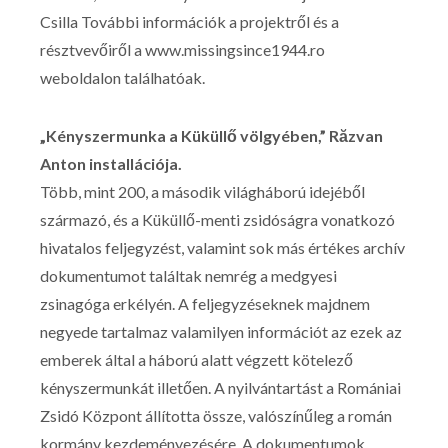
Csilla További információk a projektről és a
résztvevőiről a www.missingsince1944.ro
weboldalon találhatóak.
„Kényszermunka a Küküllő völgyében,” Răzvan
Anton installációja.
Több, mint 200, a második világháború idejéből
származó, és a Küküllő-menti zsidóságra vonatkozó
hivatalos feljegyzést, valamint sok más értékes archív
dokumentumot találtak nemrég a medgyesi
zsinagóga erkélyén. A feljegyzéseknek majdnem
negyede tartalmaz valamilyen információt az ezek az
emberek által a háború alatt végzett kötelező
kényszermunkát illetően. A nyilvántartást a Romániai
Zsidó Központ állította össze, valószínűleg a román
kormány kezdeményezésére. A dokumentumok