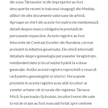
din zona Târnavelor și din împrejurimi au fost
descoperite recent în balconul sinagogii din Mediaș,
alături de alte documente valoroase de arhivă.
Aproape un sfert din aceste foi matricole menționează
detalii despre munca obligatorie prestată de
persoanele respective. Aceste registre au fost
întocmite de Centrala Evreilor din România, cel mai
probabil la inițiativa guvernului. Ele oferă informații
detaliate despre genealogia persoanelor înregistrate,
menționând data și locul nașterii până la a doua
generație. Astăzi aceste registre reprezintă o resursă
rară pentru genealogiști și istorici. Persoanele
prezente în aceste registre erau atât locuitori ai
zonelor urbane cât și rurale din regiunea Târnava-
Mică. În perioada războiului, locuitorii evrei din sate
și micile orașe au fost evacuați forțat spre centrele