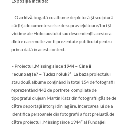
Expoziţia include:
– O
arhivă
bogată cu albume de pictură şi sculptură,
cărți și documente scrise de supraviețuitoare/tori și
victime ale Holocaustului sau descendenții acestora,
dintre care multe vor fi prezentate publicului pentru
prima dată în acest context.
– Proiectul
„Missing since 1944 – Cine îi
recunoaște? – Tudsz róluk?”
: La baza proiectului
stau două albume conţinând în total 154 de fotografii
reprezentând 442 de portrete, compilate de
tipograful clujean Martin Katz din fotografii găsite de
către deportaţii întorşi din lagăre. Încercarea lui de a
identifica persoanele din fotografii a fost preluată de
către proiectul „Missing since 1944” al Fundației