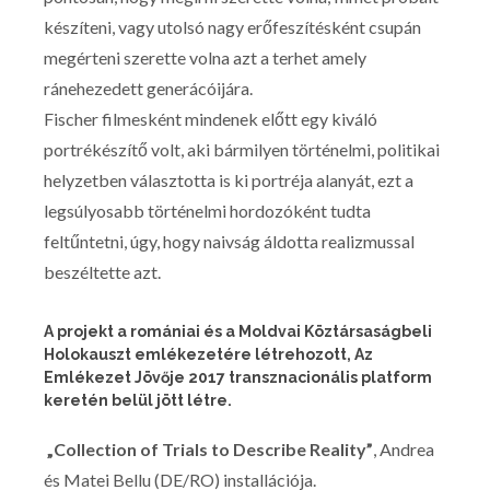
készíteni, vagy utolsó nagy erőfeszítésként csupán
megérteni szerette volna azt a terhet amely
ránehezedett generácóijára.
Fischer filmesként mindenek előtt egy kiváló
portrékészítő volt, aki bármilyen történelmi, politikai
helyzetben választotta is ki portréja alanyát, ezt a
legsúlyosabb történelmi hordozóként tudta
feltűntetni, úgy, hogy naivság áldotta realizmussal
beszéltette azt.
A projekt a romániai és a Moldvai Köztársaságbeli
Holokauszt emlékezetére létrehozott, Az
Emlékezet Jövője 2017 transznacionális platform
keretén belül jött létre.
„Collection of Trials to Describe Reality”
, Andrea
és Matei Bellu (DE/RO) installációja.