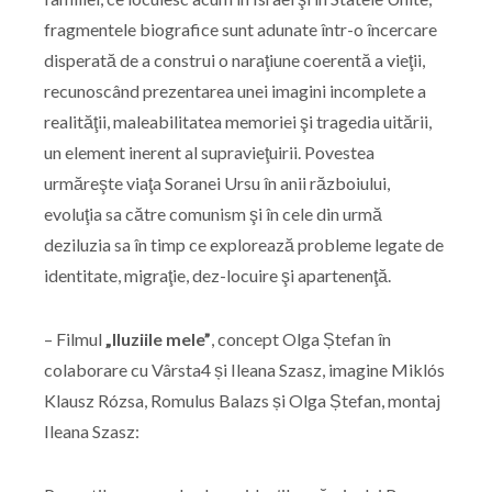
fragmentele biografice sunt adunate într-o încercare
disperată de a construi o naraţiune coerentă a vieţii,
recunoscând prezentarea unei imagini incomplete a
realităţii, maleabilitatea memoriei şi tragedia uitării,
un element inerent al supravieţuirii. Povestea
urmăreşte viaţa Soranei Ursu în anii războiului,
evoluţia sa către comunism şi în cele din urmă
deziluzia sa în timp ce explorează probleme legate de
identitate, migraţie, dez-locuire şi apartenenţă.
– Filmul
„Iluziile mele”
, concept Olga Ștefan în
colaborare cu Vârsta4 și Ileana Szasz, imagine Miklós
Klausz Rózsa, Romulus Balazs și Olga Ștefan, montaj
Ileana Szasz: