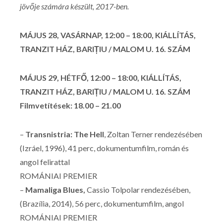
jövője számára készült, 2017-ben.
MÁJUS 28, VASÁRNAP, 12:00 – 18:00, KIÁLLÍTÁS,
TRANZIT HÁZ, BARIȚIU / MALOM U. 16. SZÁM
MÁJUS 29, HÉTFŐ, 12:00 – 18:00, KIÁLLÍTÁS,
TRANZIT HÁZ, BARIȚIU / MALOM U. 16. SZÁM
Filmvetítések: 18.00 – 21.00
–
Transnistria: The Hell
, Zoltan Terner rendezésében
(Izráel, 1996), 41 perc, dokumentumfilm, román és
angol felirattal
ROMÁNIAI PREMIER
–
Mamaliga Blues,
Cassio Tolpolar rendezésében,
(Brazília, 2014), 56 perc, dokumentumfilm, angol
ROMÁNIAI PREMIER