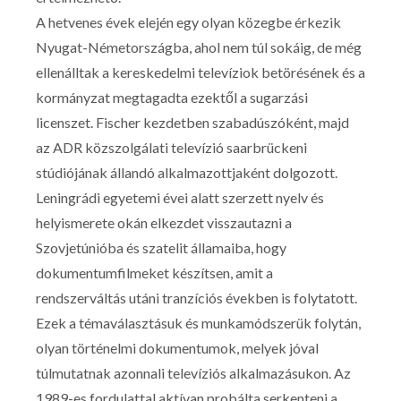
A hetvenes évek elején egy olyan közegbe érkezik
Nyugat-Németországba, ahol nem túl sokáig, de még
ellenálltak a kereskedelmi televíziok betörésének és a
kormányzat megtagadta ezektől a sugarzási
licenszet. Fischer kezdetben szabadúszóként, majd
az ADR közszolgálati televízió saarbrückeni
stúdiójának állandó alkalmazottjaként dolgozott.
Leningrádi egyetemi évei alatt szerzett nyelv és
helyismerete okán elkezdet visszautazni a
Szovjetúnióba és szatelit államaiba, hogy
dokumentumfilmeket készítsen, amit a
rendszerváltás utáni tranzíciós években is folytatott.
Ezek a témaválasztásuk és munkamódszerük folytán,
olyan történelmi dokumentumok, melyek jóval
túlmutatnak azonnali televíziós alkalmazásukon. Az
1989-es fordulattal aktívan probálta serkenteni a