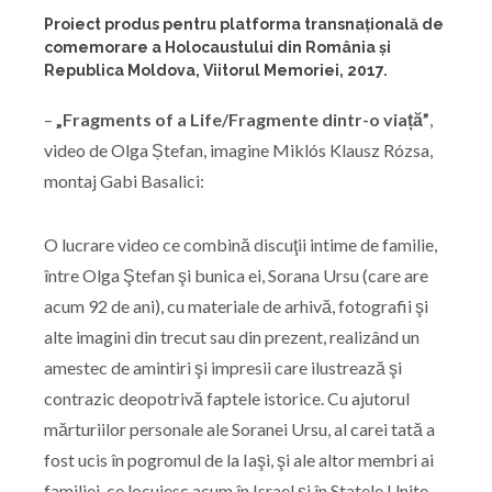
Proiect produs pentru platforma transnațională de
comemorare a Holocaustului din România și
Republica Moldova, Viitorul Memoriei, 2017.
–
„Fragments of a Life/Fragmente dintr-o viață”
,
video de Olga Ștefan, imagine Miklós Klausz Rózsa,
montaj Gabi Basalici:
O lucrare video ce combină discuţii intime de familie,
între Olga Ştefan şi bunica ei, Sorana Ursu (care are
acum 92 de ani), cu materiale de arhivă, fotografii şi
alte imagini din trecut sau din prezent, realizând un
amestec de amintiri şi impresii care ilustrează şi
contrazic deopotrivă faptele istorice. Cu ajutorul
mărturiilor personale ale Soranei Ursu, al carei tată a
fost ucis în pogromul de la Iaşi, şi ale altor membri ai
familiei, ce locuiesc acum în Israel şi în Statele Unite,