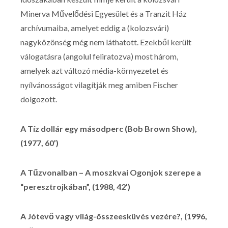
Minerva Művelődési Egyesület és a Tranzit Ház
archívumaiba, amelyet eddig a (kolozsvári)
nagyközönség még nem láthatott. Ezekből került
válogatásra (angolul feliratozva) most három,
amelyek azt változó média-környezetet és
nyílvánosságot vilagítják meg amiben Fischer
dolgozott.
A Tíz dollár egy másodperc (Bob Brown Show),
(1977, 60’)
A Tűzvonalban – A moszkvai Ogonjok szerepe a
“peresztrojkában”, (1988, 42’)
A Jótevő vagy világ-összeesküvés vezére?, (1996,