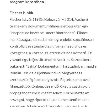
program keretében.
Fischer blokk
Fischer István (1936, Kolozsvár − 2014, Aachen)
termékeny dokumentumfilmes életpája után egy
ünnepelt, de kevésbé ismert filmrendező. Filmes
munkássága a társadalmi megrendelés specifikusan
kontrollált és standardizált forgalmazójához és
közegéhez, a közszolgálati televízihóz köthető. Ez
viszont egy teljes történelmi ívet ír le. Kezdetben a
bukaresti “Sahia” Dokumentumfilm Stúdióban, majd a
Román Televízió újonnan induló Magyaradás
szerkesztőségében dolgozott. Rejtett kamerával
filmezett börtönben, de rendőröket is casting-olt
propagandafilmek készítéséhez. Körbeutazta az
országot, hogy riportokat, dokumentumfilmeket
keszítsen. A kolozsvári Tehnofrig gépgyarban is