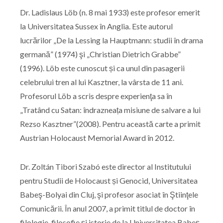
Dr. Ladislaus Löb (n. 8 mai 1933) este profesor emerit
la Universitatea Sussex în Anglia. Este autorul
lucrărilor „De la Lessing la Hauptmann: studii în drama
germană” (1974) şi „Christian Dietrich Grabbe”
(1996). Löb este cunoscut și ca unul din pasagerii
celebrului tren al lui Kasztner, la vârsta de 11 ani.
Profesorul Löb a scris despre experienţa sa în
„Tratând cu Satan: îndrazneața misiune de salvare a lui
Rezso Kasztner”(2008). Pentru această carte a primit
Austrian Holocaust Memorial Award în 2012.
Dr. Zoltán Tibori Szabó este director al Institutului
pentru Studii de Holocaust și Genocid, Universitatea
Babeş-Bolyai din Cluj, şi profesor asociat în Ştiinţele
Comunicării. În anul 2007, a primit titlul de doctor în
filologie, filosofie şi istorie de la Universitatea Babeş-