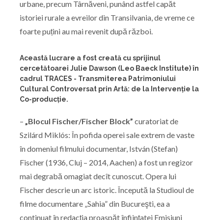
urbane, precum Târnăveni, punând astfel capăt
istoriei rurale a evreilor din Transilvania, de vreme ce
foarte puțini au mai revenit după război.
Această lucrare a fost creată cu sprijinul
cercetătoarei Julie Dawson (Leo Baeck Institute) în
cadrul TRACES - Transmiterea Patrimoniului
Cultural Controversat prin Artă: de la Intervenție la
Co-producție.
–
„Blocul Fischer/Fischer Block”
curatoriat de
Szilárd Miklós: În pofida operei sale extrem de vaste
în domeniul filmului documentar, István (Stefan)
Fischer (1936, Cluj – 2014, Aachen) a fost un regizor
mai degrabă omagiat decît cunoscut. Opera lui
Fischer descrie un arc istoric. Începută la Studioul de
filme documentare „Sahia” din Bucureşti, ea a
continuat în redacţia proaspăt înfiinţatei Emisiuni