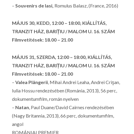
–
Souvenirs de Iasi,
Romulus Balasz, (France, 2016)
MÁJUS 30, KEDD, 12:00 – 18:00, KIÁLLÍTÁS,
TRANZIT HÁZ, BARIȚIU / MALOM U. 16. SZÁM
Filmvetítések: 18.00 – 21.00
MÁJUS 31, SZERDA, 12:00 – 18:00, KIÁLLÍTÁS,
TRANZIT HÁZ, BARIȚIU / MALOM U. 16. SZÁM
Filmvetítések: 18.00 – 21.00
–
Valea Plângerii
, Mihai Andrei Leaha, Andrei Crişan,
Iulia Hossu rendezésében (Románia, 2013), 56 perc,
dokumentumfilm, román nyelven
–
Natan
, Paul Duane/David Cairnes rendezésében
(Nagy Britannia, 2013), 66 perc, dokumentumfilm,
angol
ROMÁNIAI PREMIER