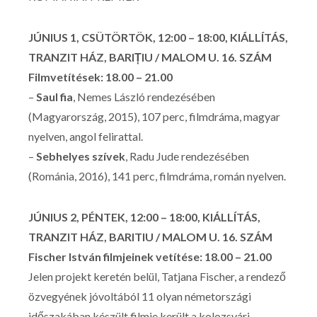
JÚNIUS 1, CSÜTÖRTÖK, 12:00 – 18:00, KIÁLLÍTÁS,
TRANZIT HÁZ, BARIȚIU / MALOM U. 16. SZÁM
Filmvetítések: 18.00 – 21.00
–
Saul fia
, Nemes László rendezésében
(Magyarország, 2015), 107 perc, filmdráma, magyar
nyelven, angol felirattal.
–
Sebhelyes szívek
, Radu Jude rendezésében
(Románia, 2016), 141 perc, filmdráma, román nyelven.
JÚNIUS 2, PÉNTEK, 12:00 – 18:00, KIÁLLÍTÁS,
TRANZIT HÁZ, BARITIU / MALOM U. 16. SZÁM
Fischer István filmjeinek vetítése: 18.00 – 21.00
Jelen projekt keretén belül, Tatjana Fischer, a rendező
özvegyének jóvoltából 11 olyan németországi
időszakában készült filmje került a kolozsvári