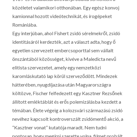
közéletet valamikori otthonában. Egy egész konvoj
kamionnal hozott videótechnikát, és írogépeket
Romániába.
Egy interjúban, ahol Fishert zsidó sérelmekről, zsidó
identitásáról kerdezték, azt a választ adta, hogy ő
egyetlen szervezett embercsoporttal sem vállalt
önszántából közösséget, kivéve a Maledicta nevű
elitista szervezetet, amely egy nemzetközi
karomláskutató lap körül szerveződött. Mindezek
hátterében, nyugdíjazása után Magyarországra
költözve, Fischer felfedezett egy Kasztner Rezsőnek
állított emléktáblát és erős polemizálásba kezdett a
témában. Élete végeig a kolozsvári származású zsidó
nevéhez kapcsolt kontroverszált zsidómentő akció, a
“Kasztner vonat” kutatója maradt. Nem tudni
pontosan, hogy megírni szerette volna, filmet probált