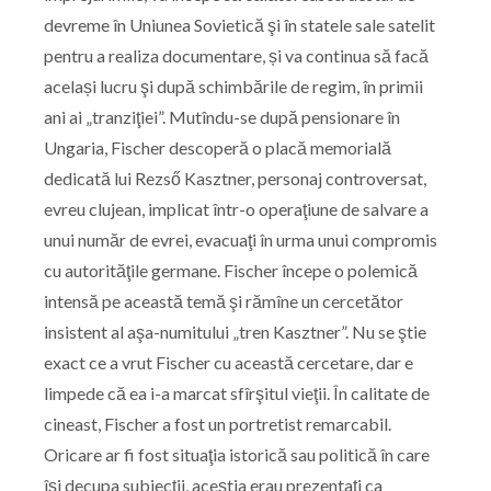
devreme în Uniunea Sovietică şi în statele sale satelit
pentru a realiza documentare, și va continua să facă
același lucru şi după schimbările de regim, în primii
ani ai „tranziţiei”. Mutîndu-se după pensionare în
Ungaria, Fischer descoperă o placă memorială
dedicată lui Rezső Kasztner, personaj controversat,
evreu clujean, implicat într-o operaţiune de salvare a
unui număr de evrei, evacuaţi în urma unui compromis
cu autorităţile germane. Fischer începe o polemică
intensă pe această temă şi rămîne un cercetător
insistent al aşa-numitului „tren Kasztner”. Nu se ştie
exact ce a vrut Fischer cu această cercetare, dar e
limpede că ea i-a marcat sfîrşitul vieţii. În calitate de
cineast, Fischer a fost un portretist remarcabil.
Oricare ar fi fost situaţia istorică sau politică în care
îşi decupa subiecţii, aceştia erau prezentaţi ca