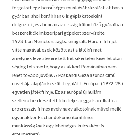
forgatott egy bensőséges munkásábrázolást, abban a
gyárban, ahol korábban ő is géplakatosként
dolgozott, és ahonnan az ország különböző gyáraiban
beszerelt élelmiszeripari gépeket szervízelte.
1973-ban Németországba emigrált. Három filmjét
vitte magával, ezek között azt a játékfilmet,
amelynek levetítésére tett két sikertelen kísérlet után
végleg felismerte, hogy az akkori Romániában nem
lehet tovább jövője. A Páskandi Géza azonos című
novellája alapján keszült Legalább Európat (1972, 28’)
egyetlen játékfilmje. Ez az európai új hullám
szellemében készített film teljes joggal sorolható a
progresszív filmes nyelv nagy alkotóinak művei mellé,
ugyanakkor Fischer dokumentumfilmes
munkásságának egy lehetséges kulcsaként is
értelmezhető.