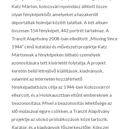
Katz Márton, kolozsvári nyomdász állított össze
olyan fényképekből, amelyeket a hazakerült
deportáltak holmijai között találtak. A két album
összesen 154 fényképet, 442 portrét tartalmaz. A
Tranzit Alapítvány 2008-ban elindított „Missing Since
1944” című kutatási és művészeti projektje Katz
Mártonnak a fényképeken látható személyek
azonosítására tett kísérletét folytatja. A projekt
keretén belül létrejövő kiállítások, kiadványok,
valamint az interneten hozzáférhető
fényképadatbázis célja az 1944-ben Kolozsvárról
elhurcolt, és a Holokausztban eltűnt embereknek a
beazonosítása. Mivel a beazonosítás lehetősége az
idő múlásával egyre csökken, a Tranzit Alapítvány
projektje az utolsó próbálkozások közé tartozik.
Kurátor, és a kiadványok főszerkesztője: Könczei