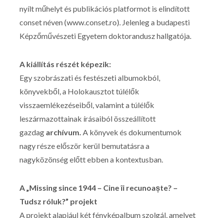
nyílt műhelyt és publikációs platformot is elindított
conset néven (www.conset.ro). Jelenleg a budapesti
Képzőművészeti Egyetem doktorandusz hallgatója.
A kiállítás részét képezik:
Egy szobrászati és festészeti albumokból,
könyvekből, a Holokausztot túlélők
visszaemlékezéseiből, valamint a túlélők
leszármazottainak írásaiból összeállított
gazdag
archívum.
A könyvek és dokumentumok
nagy része először kerül bemutatásra a
nagyközönség előtt ebben a kontextusban.
A „Missing since 1944 – Cine îi recunoaște? –
Tudsz róluk?” projekt
A projekt alapjául két fényképalbum szolgál, amelyet