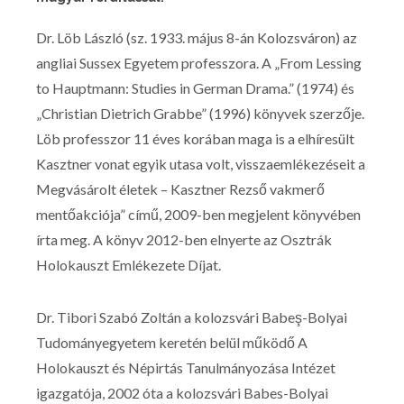
Dr. Löb László (sz. 1933. május 8-án Kolozsváron) az
angliai Sussex Egyetem professzora. A „From Lessing
to Hauptmann: Studies in German Drama.” (1974) és
„Christian Dietrich Grabbe” (1996) könyvek szerzője.
Löb professzor 11 éves korában maga is a elhíresült
Kasztner vonat egyik utasa volt, visszaemlékezéseit a
Megvásárolt életek – Kasztner Rezső vakmerő
mentőakciója” című, 2009-ben megjelent könyvében
írta meg. A könyv 2012-ben elnyerte az Osztrák
Holokauszt Emlékezete Díjat.
Dr. Tibori Szabó Zoltán a kolozsvári Babeş-Bolyai
Tudományegyetem keretén belül működő A
Holokauszt és Népirtás Tanulmányozása Intézet
igazgatója, 2002 óta a kolozsvári Babes-Bolyai