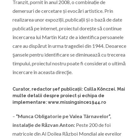
Tranzit, pornit în anul 2008, o combinație de
demersuri de cercetare și evocări artistice. Prin
realizarea unor expoziții, publicații și o bază de date
publicată pe internet, proiectul dorește să continue
încercarea lui Martin Katz de a identifica persoanele
care au dispărut în urma tragediei din 1944. Deoarece
şansele pentru identificare se diminuează cu trecerea
timpului, proiectul nostru poate fi considerat o ultimă
încercare în aceasta direcţie.
Curator, redactor şef publicații: Csilla Könczei. Mai
multe detalii despre proiect şi echipa de
implementare: www.missingsince1944.ro
–
“Munca Obligatorie pe Valea Târnavelor”,
instalație de Răzvan Anton:
Peste 200 de foi
matricole din Al Doilea Război Mondial ale evreilor