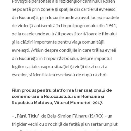
Poveştile personale ale rezidenţilor căminului Rosen
ne poartă prin zonele şi spaţiile din cartierul evreiesc
din Bucureşti, prin locurile unde au avut loc episoadele
de violenţă antisemită în timpul pogromului din 1941,
pe la casele unde au trăit povestitorii/toarele filmului
şi la clădiri importante pentru viaţa comunităţii
evreieşti. Aflăm despre condiţiile în care trăiau evreii
din Bucureşti în timpul războiului, despre impactul
legilor rasiale asupra situaţiei şi vieţii de zi cu zi a
evreilor, și identitatea evreiască de după război.
Film produs pentru platforma transnațională de
comemorare a Holocaustului din România și
Republica Moldova, Viitorul Memoriei, 2017.
–
„Fără Titlu”
, de Belu-Simion Făinaru (IS/RO) – un
frigider vechi cu o rochiță de fetiță și un sertar umplut