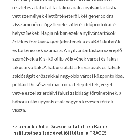
részletes adatokat tartalmaznak a nyilvántartásba
vett személyek élettörténetéről, két generációra
visszamenően rögzítenek születési időpontokat és
helyszíneket. Napjainkban ezek a nyilvántartások
értékes forrásanyagot jelentenek a családfakutatók
és történészek számára. A nyilvántartásban szereplő
személyek a Kis-Küküllő völgyének városi és falusi
lakosai voltak. A háború alatt a kisvárosok és falvak
zsidóságát erőszakkal nagyobb városi központokba,
például Dicsőszentmártonba telepítették, véget
vetve ezzel az erdélyi falusi zsidóság történetének, a
háború után ugyanis csak nagyon kevesen tértek
vissza.
Ez a munka Julie Dawson kutató (Leo Baeck
Institute) segítségével jött létre, a TRACES