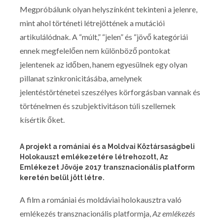
Megpróbálunk olyan helyszínként tekinteni a jelenre,
mint ahol történeti létrejöttének a mutációi
artikulálódnak. A “múlt,” “jelen” és “jövő kategóriái
ennek megfelelően nem különböző pontokat
jelentenek az időben, hanem egyesülnek egy olyan
pillanat szinkronicitásába, amelynek
jelentéstörténetei szeszélyes körforgásban vannak és
történelmen és szubjektivitáson túli szellemek
kísértik őket.
A projekt a romániai és a Moldvai Köztársaságbeli
Holokauszt emlékezetére létrehozott, Az
Emlékezet Jövője 2017 transznacionális platform
keretén belül jött létre.
A film a romániai és moldáviai holokausztra való
emlékezés transznacionális platformja,
Az emlékezés