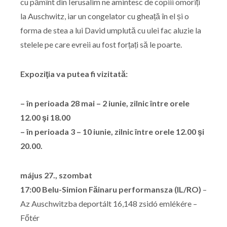
cu pămînt din Ierusalim ne amintesc de copiii omorîți
la Auschwitz, iar un congelator cu gheață în el și o
forma de stea a lui David umplută cu ulei fac aluzie la
stelele pe care evreii au fost forțați să le poarte.
Expoziţia va putea fi vizitată:
– în perioada 28 mai – 2 iunie, zilnic între orele
12.00 şi 18.00
– în perioada 3 – 10 iunie, zilnic între orele 12.00 şi
20.00.
május 27., szombat
17:00 Belu-Simion Făinaru performansza (IL/RO)
–
Az Auschwitzba deportált 16,148 zsidó emlékére –
Főtér