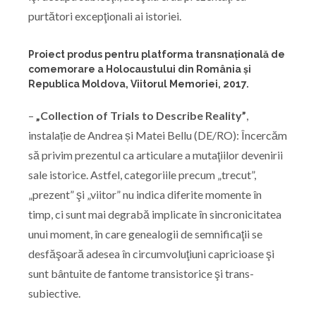
purtători excepţionali ai istoriei.
Proiect produs pentru platforma transnațională de
comemorare a Holocaustului din România și
Republica Moldova, Viitorul Memoriei, 2017.
–
„Collection of Trials to Describe Reality”
,
instalație de Andrea și Matei Bellu (DE/RO): Încercăm
să privim prezentul ca articulare a mutaţiilor devenirii
sale istorice. Astfel, categoriile precum „trecut”,
„prezent” şi „viitor” nu indica diferite momente în
timp, ci sunt mai degrabă implicate în sincronicitatea
unui moment, în care genealogii de semnificaţii se
desfăşoară adesea în circumvoluţiuni capricioase şi
sunt bântuite de fantome transistorice şi trans-
subiective.