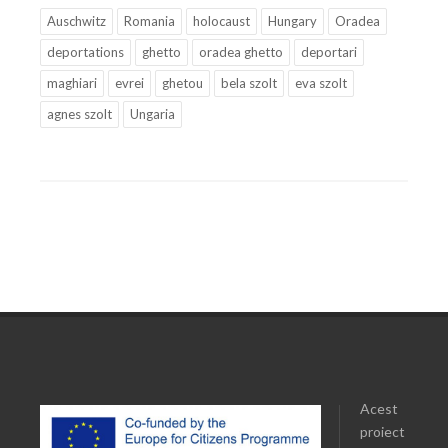
Auschwitz
Romania
holocaust
Hungary
Oradea
deportations
ghetto
oradea ghetto
deportari
maghiari
evrei
ghetou
bela szolt
eva szolt
agnes szolt
Ungaria
Acest
proiect