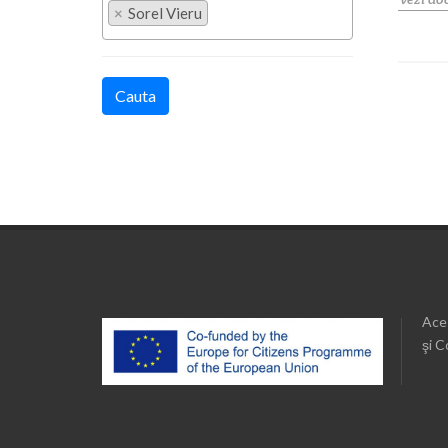
×
Sorel Vieru
Cauta
Aces
şi C