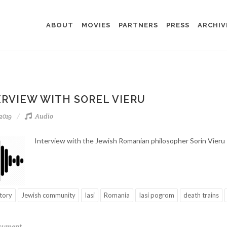
ABOUT
MOVIES
PARTNERS
PRESS
ARCHIV
ERVIEW WITH SOREL VIERU
-2019
Audio
Interview with the Jewish Romanian philosopher Sorin Vieru
story
Jewish community
Iasi
Romania
Iasi pogrom
death trains
ocument