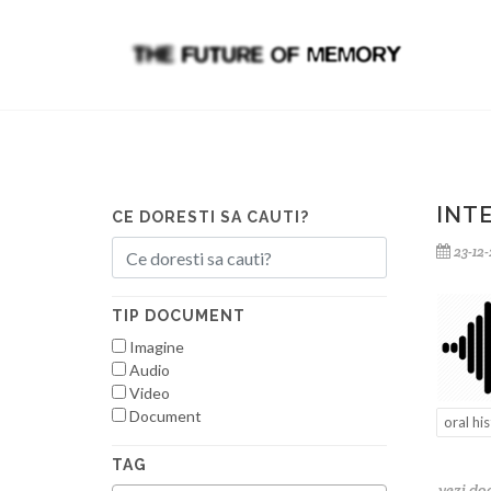
INT
CE DORESTI SA CAUTI?
23-12
TIP DOCUMENT
Imagine
Audio
Video
Document
oral hi
TAG
vezi d