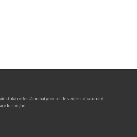
roiectului reflectă numai punctul de vedere al autorului
are le conţine