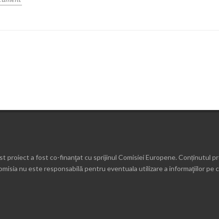
t proiect a fost co-finanţat cu sprijinul Comisiei Europene. Conținutul p
omisia nu este responsabilă pentru eventuala utilizare a informaţiilor pe c