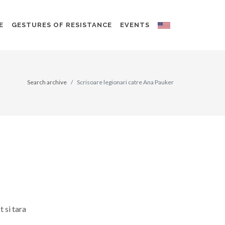
E
GESTURES OF RESISTANCE
EVENTS
Search archive
Scrisoare legionari catre Ana Pauker
 si tara