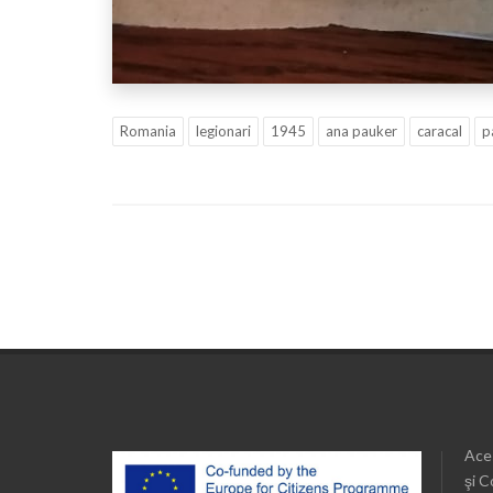
Romania
legionari
1945
ana pauker
caracal
p
Aces
şi C