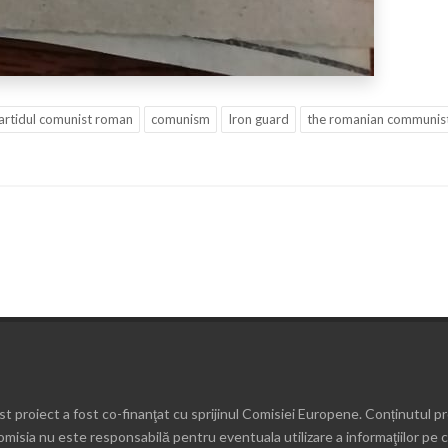
artidul comunist roman
comunism
Iron guard
the romanian communist
t proiect a fost co-finanţat cu sprijinul Comisiei Europene. Conținutul p
omisia nu este responsabilă pentru eventuala utilizare a informaţiilor pe c