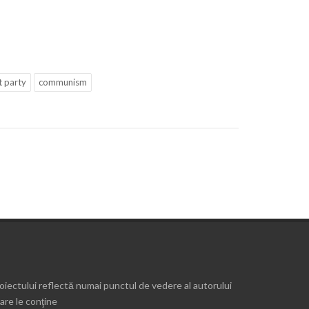
 party
communism
roiectului reflectă numai punctul de vedere al autorului
are le conţine